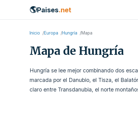
🌎
Paises
.net
Inicio
Europa
Hungría
Mapa
Mapa de Hungría
Hungría se lee mejor combinando dos escalas
marcada por el Danubio, el Tisza, el Bala
claro entre Transdanubia, el norte montañoso