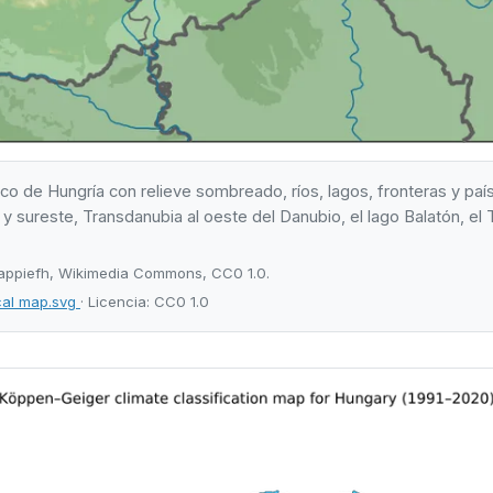
co de Hungría con relieve sombreado, ríos, lagos, fronteras y paí
 y sureste, Transdanubia al oeste del Danubio, el lago Balatón, el T
lappiefh, Wikimedia Commons, CC0 1.0.
cal map.svg
· Licencia: CC0 1.0