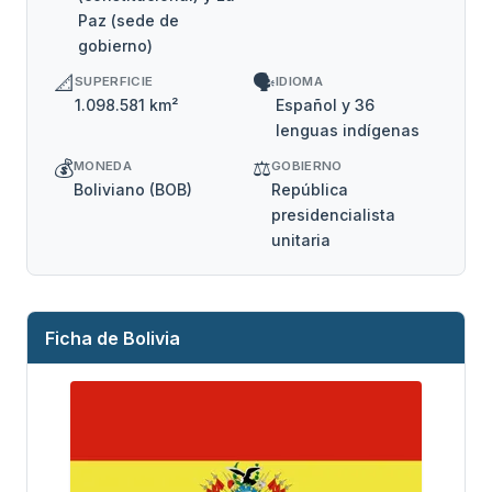
Paz (sede de
gobierno)
📐
🗣️
SUPERFICIE
IDIOMA
1.098.581 km²
Español y 36
lenguas indígenas
💰
⚖️
MONEDA
GOBIERNO
Boliviano (BOB)
República
presidencialista
unitaria
Ficha de Bolivia