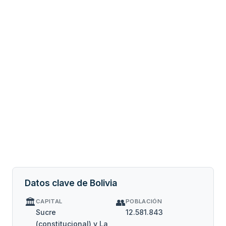
Datos clave de Bolivia
🏛️
👥
CAPITAL
POBLACIÓN
Sucre
12.581.843
(constitucional) y La