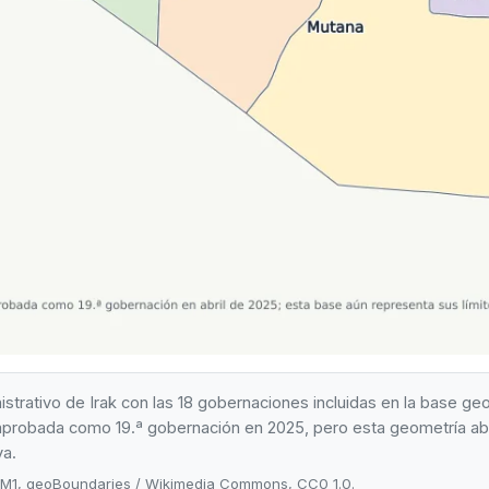
trativo de Irak con las 18 gobernaciones incluidas en la base g
probada como 19.ª gobernación en 2025, pero esta geometría abi
ya.
ADM1, geoBoundaries / Wikimedia Commons, CC0 1.0.