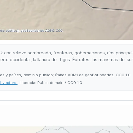
k con relieve sombreado, fronteras, gobernaciones, ríos principal
ierto occidental, la llanura del Tigris-Éufrates, las marismas del sur
ríos y países, dominio público; límites ADM1 de geoBoundaries, CC0 1.0.
al vectors
· Licencia: Public domain / CC0 1.0