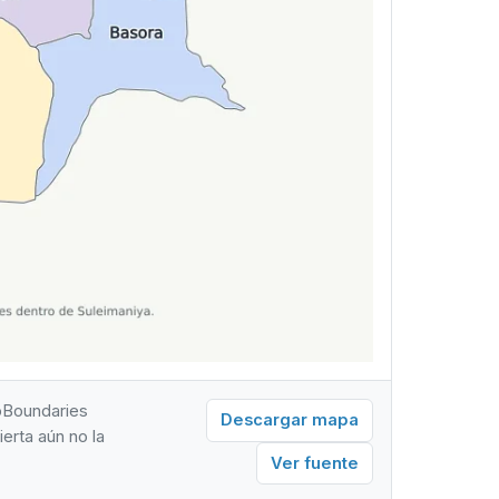
eoBoundaries
Descargar mapa
erta aún no la
Ver fuente