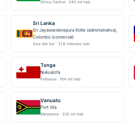
África Central · 240 mil hab.
Sri Lanka
Sri Jayawardenepura Kotte (administrativa),
Colombo (comercial)
Asia del Sur · 21.8 millones hab.
Tonga
Nukualofa
Polinesia · 104 mil hab.
Vanuatu
Port Vila
Melanesia · 335 mil hab.