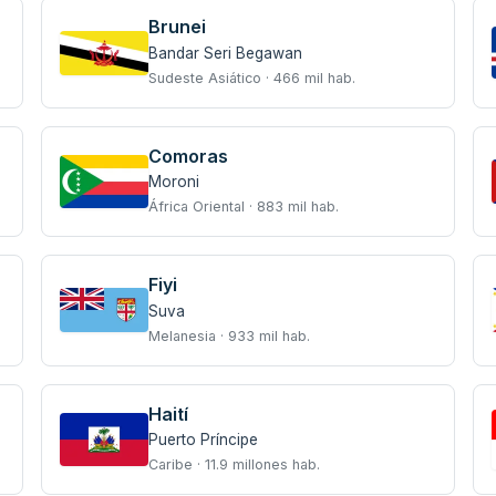
Brunei
Bandar Seri Begawan
Sudeste Asiático · 466 mil hab.
Comoras
Moroni
África Oriental · 883 mil hab.
Fiyi
Suva
Melanesia · 933 mil hab.
Haití
Puerto Príncipe
Caribe · 11.9 millones hab.