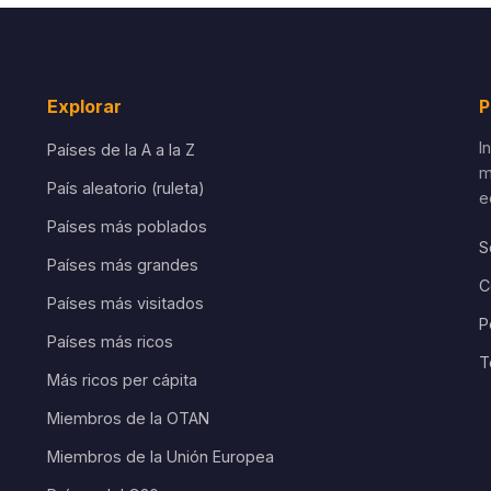
Explorar
P
I
Países de la A a la Z
m
País aleatorio (ruleta)
e
Países más poblados
S
Países más grandes
C
Países más visitados
P
Países más ricos
T
Más ricos per cápita
Miembros de la OTAN
Miembros de la Unión Europea