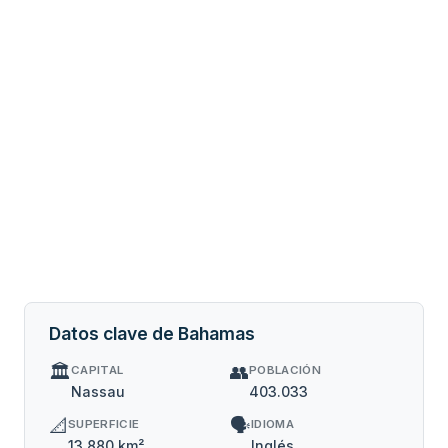
Datos clave de Bahamas
🏛️
👥
CAPITAL
POBLACIÓN
Nassau
403.033
📐
🗣️
SUPERFICIE
IDIOMA
13.880 km²
Inglés