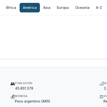
África
América
Asia
Europa
Oceanía
A-Z
👥
📐
POBLACIÓN
S
45.851.378
2
💰
⚖️
MONEDA
G
Peso argentino (ARS)
Re