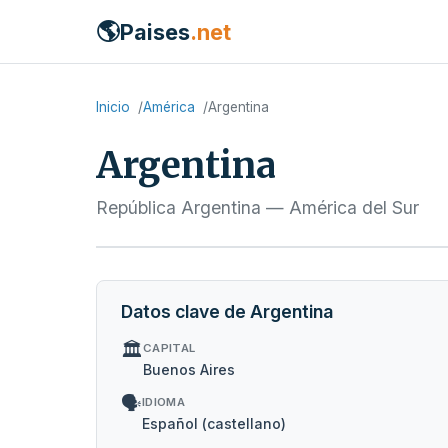
🌎
Paises
.net
Inicio
América
Argentina
Argentina
República Argentina — América del Sur
Datos clave de Argentina
🏛️
CAPITAL
Buenos Aires
🗣️
IDIOMA
Español (castellano)