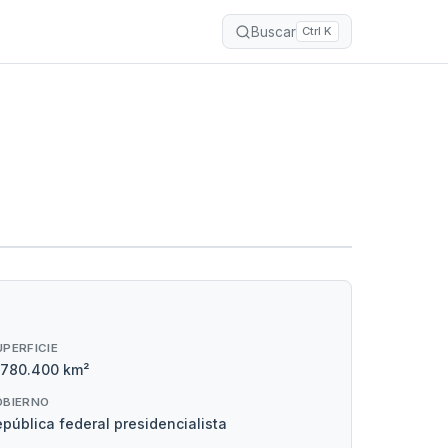
Buscar
Ctrl K
UPERFICIE
.780.400 km²
OBIERNO
pública federal presidencialista