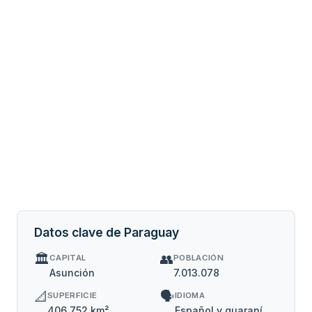
Datos clave de Paraguay
🏛️
👥
CAPITAL
POBLACIÓN
Asunción
7.013.078
📐
🗣️
SUPERFICIE
IDIOMA
406.752 km²
Español y guaraní