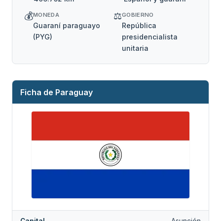
💰
⚖️
MONEDA
GOBIERNO
Guaraní paraguayo
República
(PYG)
presidencialista
unitaria
Ficha de Paraguay
Capital
Asunción