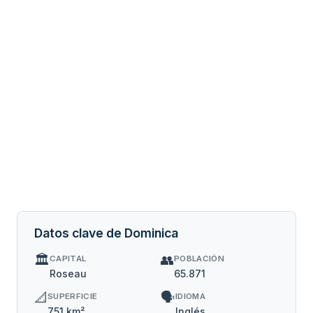
Datos clave de Dominica
🏛️
👥
CAPITAL
POBLACIÓN
Roseau
65.871
📐
🗣️
SUPERFICIE
IDIOMA
751 km²
Inglés