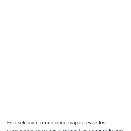
Esta seleccion reune cinco mapas revisados
visualmente: parroquias, relieve fisico generado con