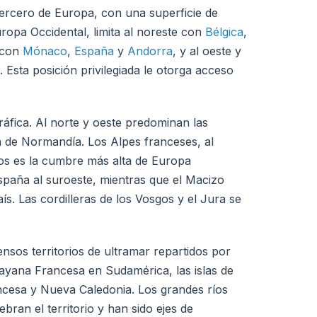
tercero de Europa, con una superficie de
ropa Occidental, limita al noreste con
Bélgica
,
r con
Mónaco
,
España
y
Andorra
, y al oeste y
 Esta posición privilegiada le otorga acceso
ráfica. Al norte y oeste predominan las
ón de Normandía. Los Alpes franceses, al
os es la cumbre más alta de Europa
España al suroeste, mientras que el Macizo
s. Las cordilleras de los Vosgos y el Jura se
nsos territorios de ultramar repartidos por
uayana Francesa en Sudamérica, las islas de
ncesa y Nueva Caledonia. Los grandes ríos
bran el territorio y han sido ejes de