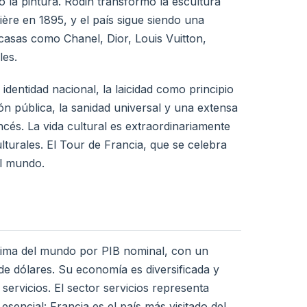
la pintura. Rodin transformó la escultura
re en 1895, y el país sigue siendo una
casas como Chanel, Dior, Louis Vuitton,
les.
identidad nacional, la laicidad como principio
ón pública, la sanidad universal y una extensa
ancés. La vida cultural es extraordinariamente
ulturales. El Tour de Francia, que se celebra
el mundo.
tima del mundo por PIB nominal, con un
de dólares. Su economía es diversificada y
servicios. El sector servicios representa
encial: Francia es el país más visitado del