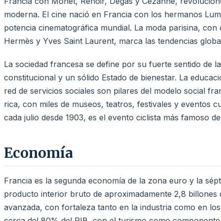
Francia con Monet, Renoir, Degas y Cézanne, revolucionó 
moderna. El cine nació en Francia con los hermanos Lumiè
potencia cinematográfica mundial. La moda parisina, con 
Hermès y Yves Saint Laurent, marca las tendencias globa
La sociedad francesa se define por su fuerte sentido de la 
constitucional y un sólido Estado de bienestar. La educaci
red de servicios sociales son pilares del modelo social fr
rica, con miles de museos, teatros, festivales y eventos c
cada julio desde 1903, es el evento ciclista más famoso d
Economía
Francia es la segunda economía de la zona euro y la sép
producto interior bruto de aproximadamente 2,8 billones 
avanzada, con fortaleza tanto en la industria como en los 
cerca del 80% del PIB, con el turismo como componente es