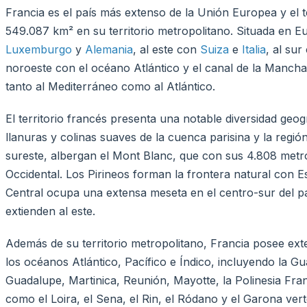
Francia es el país más extenso de la Unión Europea y el 
549.087 km² en su territorio metropolitano. Situada en Eu
Luxemburgo
y
Alemania
, al este con
Suiza
e
Italia
, al su
noroeste con el océano Atlántico y el canal de la Mancha.
tanto al Mediterráneo como al Atlántico.
El territorio francés presenta una notable diversidad geog
llanuras y colinas suaves de la cuenca parisina y la regi
sureste, albergan el Mont Blanc, que con sus 4.808 metr
Occidental. Los Pirineos forman la frontera natural con 
Central ocupa una extensa meseta en el centro-sur del paí
extienden al este.
Además de su territorio metropolitano, Francia posee exte
los océanos Atlántico, Pacífico e Índico, incluyendo la G
Guadalupe, Martinica, Reunión, Mayotte, la Polinesia Fra
como el Loira, el Sena, el Rin, el Ródano y el Garona verte