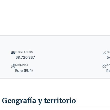
👥
📐
POBLACIÓN
S
68.720.337
5
💰
⚖️
MONEDA
G
Euro (EUR)
Re
Geografía y territorio