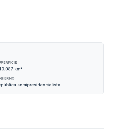
UPERFICIE
49.087 km²
OBIERNO
pública semipresidencialista