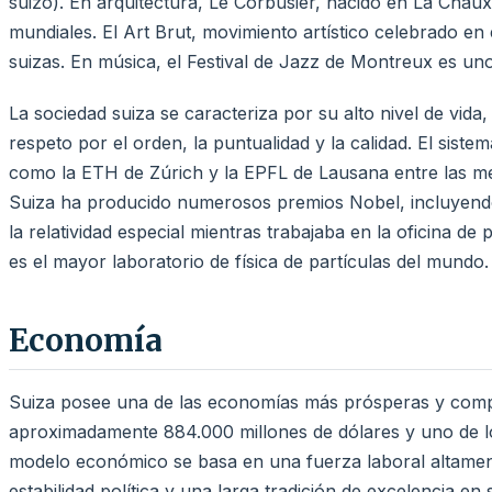
suizo). En arquitectura, Le Corbusier, nacido en La Chau
mundiales. El Art Brut, movimiento artístico celebrado en
suizas. En música, el Festival de Jazz de Montreux es un
La sociedad suiza se caracteriza por su alto nivel de vida, 
respeto por el orden, la puntualidad y la calidad. El siste
como la ETH de Zúrich y la EPFL de Lausana entre las me
Suiza ha producido numerosos premios Nobel, incluyendo a
la relatividad especial mientras trabajaba en la oficina d
es el mayor laboratorio de física de partículas del mundo.
Economía
Suiza posee una de las economías más prósperas y compe
aproximadamente 884.000 millones de dólares y uno de lo
modelo económico se basa en una fuerza laboral altamente
estabilidad política y una larga tradición de excelencia en 