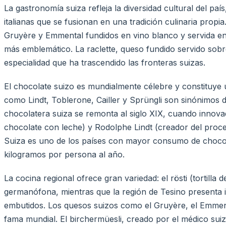
La gastronomía suiza refleja la diversidad cultural del pa
italianas que se fusionan en una tradición culinaria prop
Gruyère y Emmental fundidos en vino blanco y servida en
más emblemático. La raclette, queso fundido servido sobre
especialidad que ha trascendido las fronteras suizas.
El chocolate suizo es mundialmente célebre y constituye
como Lindt, Toblerone, Cailler y Sprüngli son sinónimos d
chocolatera suiza se remonta al siglo XIX, cuando innova
chocolate con leche) y Rodolphe Lindt (creador del proce
Suiza es uno de los países con mayor consumo de chocol
kilogramos por persona al año.
La cocina regional ofrece gran variedad: el rösti (tortilla d
germanófona, mientras que la región de Tesino presenta inf
embutidos. Los quesos suizos como el Gruyère, el Emment
fama mundial. El birchermüesli, creado por el médico suiz