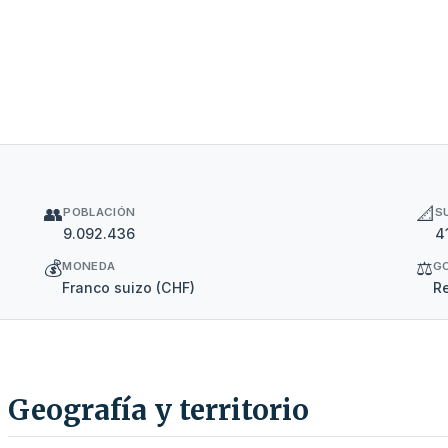
👥
📐
POBLACIÓN
S
9.092.436
4
💰
⚖️
MONEDA
G
Franco suizo (CHF)
Re
Geografía y territorio