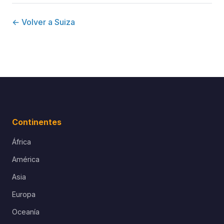
← Volver a Suiza
Continentes
África
América
Asia
Europa
Oceanía