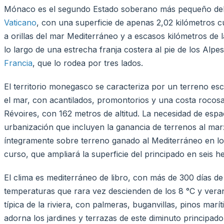
Mónaco es el segundo Estado soberano más pequeño del 
Vaticano
, con una superficie de apenas 2,02 kilómetros c
a orillas del mar Mediterráneo y a escasos kilómetros de la
lo largo de una estrecha franja costera al pie de los Alpe
Francia
, que lo rodea por tres lados.
El territorio monegasco se caracteriza por un terreno es
el mar, con acantilados, promontorios y una costa rocosa
Révoires, con 162 metros de altitud. La necesidad de esp
urbanización que incluyen la ganancia de terrenos al mar: 
íntegramente sobre terreno ganado al Mediterráneo en lo
curso, que ampliará la superficie del principado en seis h
El clima es mediterráneo de libro, con más de 300 días de
temperaturas que rara vez descienden de los 8 °C y veran
típica de la riviera, con palmeras, buganvillas, pinos mar
adorna los jardines y terrazas de este diminuto principado