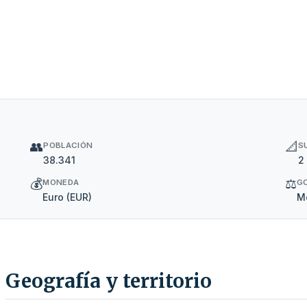
👥
📐
POBLACIÓN
S
38.341
2
💰
⚖️
MONEDA
G
Euro (EUR)
Mo
Geografía y territorio