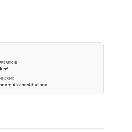
UPERFICIE
 km²
OBIERNO
narquía constitucional