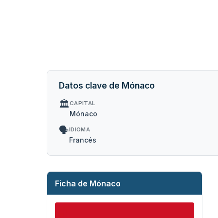
Datos clave de Mónaco
🏛️
CAPITAL
Mónaco
🗣️
IDIOMA
Francés
Ficha de Mónaco