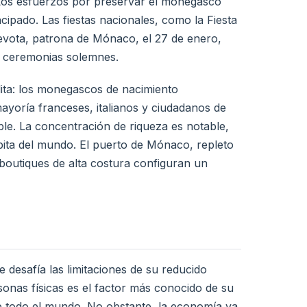
. Los esfuerzos por preservar el monegasco
cipado. Las fiestas nacionales, como la Fiesta
Devota, patrona de Mónaco, el 27 de enero,
 y ceremonias solemnes.
ta: los monegascos de nacimiento
ayoría franceses, italianos y ciudadanos de
able. La concentración de riqueza es notable,
pita del mundo. El puerto de Mónaco, repleto
s boutiques de alta costura configuran un
desafía las limitaciones de su reducido
onas físicas es el factor más conocido de su
de todo el mundo. No obstante, la economía va