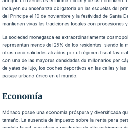
aunque el francés es el idioma oficial y de uso cotidiano
incluyen su enseñanza obligatoria en las escuelas del prin
del Príncipe el 19 de noviembre y la festividad de Santa 
mantienen vivas las tradiciones locales con procesiones
La sociedad monegasca es extraordinariamente cosmopoli
representan menos del 25% de los residentes, siendo la m
otras nacionalidades atraídos por el régimen fiscal favor
con una de las mayores densidades de millonarios per cá
de yates de lujo, los coches deportivos en las calles y la
paisaje urbano único en el mundo.
Economía
Mónaco posee una economía próspera y diversificada que 
tamaño. La ausencia de impuesto sobre la renta para pers
modelo fiscal, que atrae a residentes de alto patrimonio 