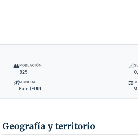
👥
📐
POBLACIÓN
S
825
0
💰
⚖️
MONEDA
G
Euro (EUR)
Mo
Geografía y territorio