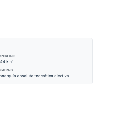
UPERFICIE
,44 km²
OBIERNO
narquía absoluta teocrática electiva