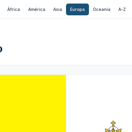
África
América
Asia
Europa
Oceanía
A-Z
o