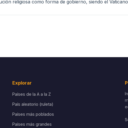
ución religiosa como forma de gobierno, siendo el Vaticano 
Explorar
P
I
Países de la A a la Z
m
País aleatorio (ruleta)
e
Países más poblados
S
Países más grandes