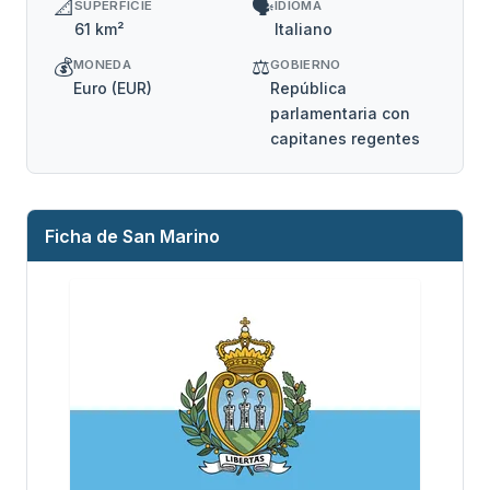
📐
🗣️
SUPERFICIE
IDIOMA
61 km²
Italiano
💰
⚖️
MONEDA
GOBIERNO
Euro (EUR)
República
parlamentaria con
capitanes regentes
Ficha de San Marino