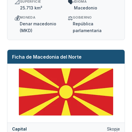
📐
🗣️
SUPERFICIE
IDIOMA
25.713 km²
Macedonio
💰
⚖️
MONEDA
GOBIERNO
Denar macedonio
República
(MKD)
parlamentaria
Ficha de Macedonia del Norte
Capital
Skopje