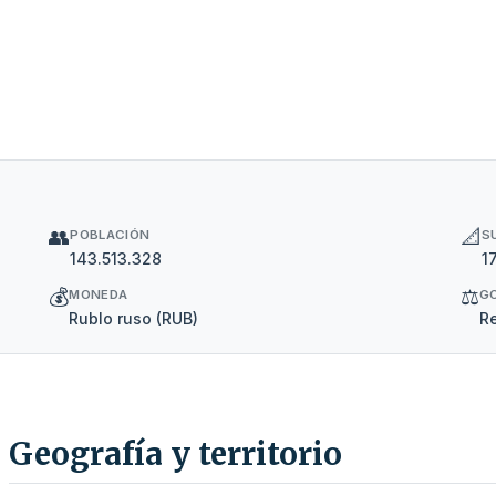
👥
📐
POBLACIÓN
S
143.513.328
1
💰
⚖️
MONEDA
G
Rublo ruso (RUB)
Re
Geografía y territorio