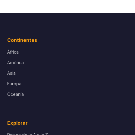
Continentes
África
América
Asia
Europa
Oceanía
Explorar
Países de la A a la Z