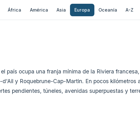
África
América
Asia
Europa
Oceanía
A-Z
l país ocupa una franja mínima de la Riviera francesa,
-d'Ail y Roquebrune-Cap-Martin. En pocos kilómetros ap
 fuertes pendientes, túneles, avenidas superpuestas y te