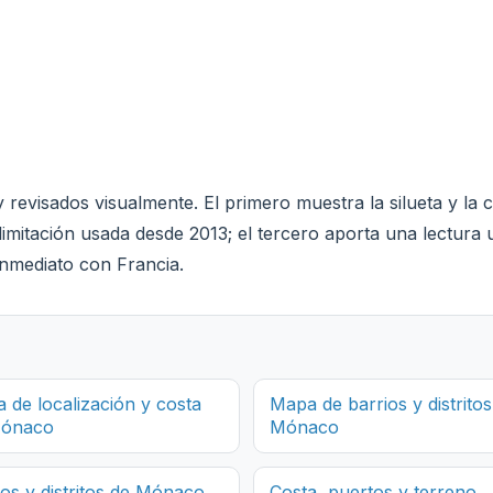
y revisados visualmente. El primero muestra la silueta y la
imitación usada desde 2013; el tercero aporta una lectura u
inmediato con Francia.
 de localización y costa
Mapa de barrios y distritos
Mónaco
Mónaco
ios y distritos de Mónaco
Costa, puertos y terreno