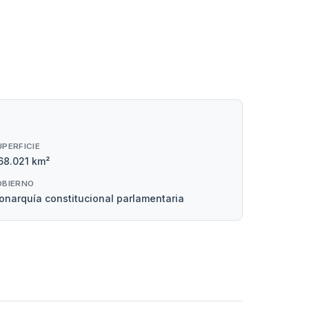
UPERFICIE
68.021 km²
OBIERNO
narquía constitucional parlamentaria