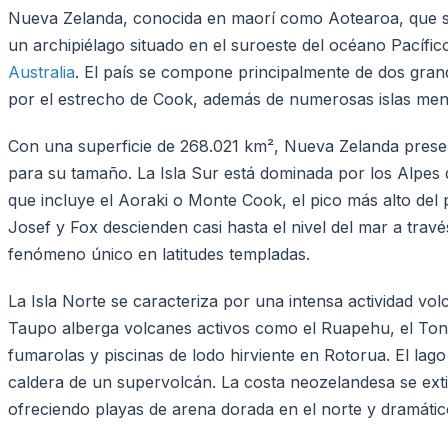
Nueva Zelanda, conocida en maorí como Aotearoa, que sign
un archipiélago situado en el suroeste del océano Pacífic
Australia
. El país se compone principalmente de dos grande
por el estrecho de Cook, además de numerosas islas meno
Con una superficie de 268.021 km², Nueva Zelanda present
para su tamaño. La Isla Sur está dominada por los Alpe
que incluye el Aoraki o Monte Cook, el pico más alto del 
Josef y Fox descienden casi hasta el nivel del mar a trav
fenómeno único en latitudes templadas.
La Isla Norte se caracteriza por una intensa actividad vo
Taupo alberga volcanes activos como el Ruapehu, el Tong
fumarolas y piscinas de lodo hirviente en Rotorua. El lag
caldera de un supervolcán. La costa neozelandesa se ext
ofreciendo playas de arena dorada en el norte y dramático