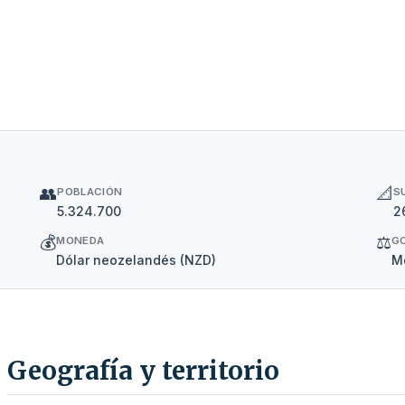
👥
📐
POBLACIÓN
S
5.324.700
2
💰
⚖️
MONEDA
G
Dólar neozelandés (NZD)
Mo
Geografía y territorio