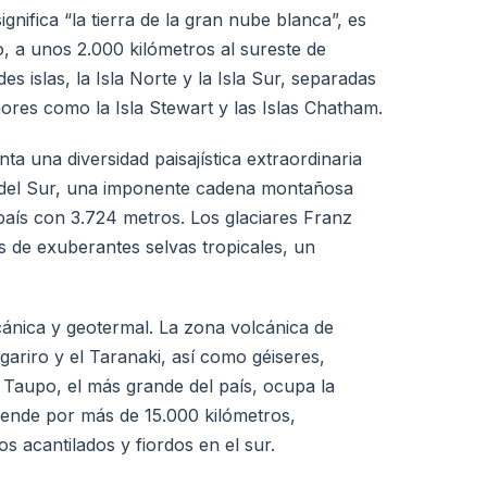
ifica “la tierra de la gran nube blanca”, es
o, a unos 2.000 kilómetros al sureste de
s islas, la Isla Norte y la Isla Sur, separadas
res como la Isla Stewart y las Islas Chatham.
a una diversidad paisajística extraordinaria
s del Sur, una imponente cadena montañosa
país con 3.724 metros. Los glaciares Franz
és de exuberantes selvas tropicales, un
lcánica y geotermal. La zona volcánica de
ariro y el Taranaki, así como géiseres,
o Taupo, el más grande del país, ocupa la
iende por más de 15.000 kilómetros,
s acantilados y fiordos en el sur.