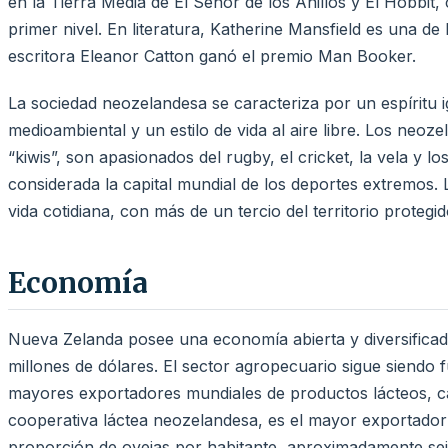
en la Tierra Media de El Señor de los Anillos y El Hobbit
primer nivel. En literatura, Katherine Mansfield es una de l
escritora Eleanor Catton ganó el premio Man Booker.
La sociedad neozelandesa se caracteriza por un espíritu ig
medioambiental y un estilo de vida al aire libre. Los ne
“kiwis”, son apasionados del rugby, el cricket, la vela y
considerada la capital mundial de los deportes extremos. L
vida cotidiana, con más de un tercio del territorio proteg
Economía
Nueva Zelanda posee una economía abierta y diversific
millones de dólares. El sector agropecuario sigue siendo
mayores exportadores mundiales de productos lácteos, car
cooperativa láctea neozelandesa, es el mayor exportador
proporción de ovejas por habitante, aproximadamente seis 