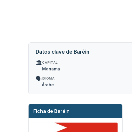
Datos clave de Baréin
🏛️
CAPITAL
Manama
🗣️
IDIOMA
Árabe
Ficha de Baréin