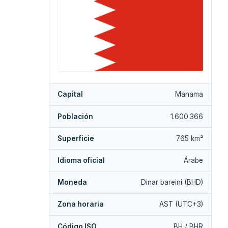
Capital
Manama
Población
1.600.366
Superficie
765 km²
Idioma oficial
Árabe
Moneda
Dinar bareiní (BHD)
Zona horaria
AST (UTC+3)
Código ISO
BH / BHR