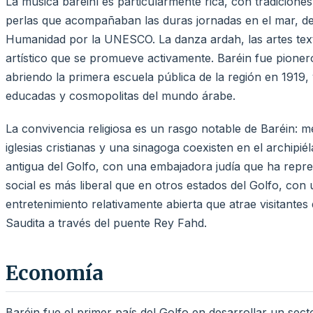
La música bareiní es particularmente rica, con tradiciones
perlas que acompañaban las duras jornadas en el mar, dec
Humanidad por la UNESCO. La danza ardah, las artes texti
artístico que se promueve activamente. Baréin fue pioner
abriendo la primera escuela pública de la región en 1919
educadas y cosmopolitas del mundo árabe.
La convivencia religiosa es un rasgo notable de Baréin: m
iglesias cristianas y una sinagoga coexisten en el archipié
antigua del Golfo, con una embajadora judía que ha repr
social es más liberal que en otros estados del Golfo, con
entretenimiento relativamente abierta que atrae visitantes
Saudita a través del puente Rey Fahd.
Economía
Baréin fue el primer país del Golfo en desarrollar un secto