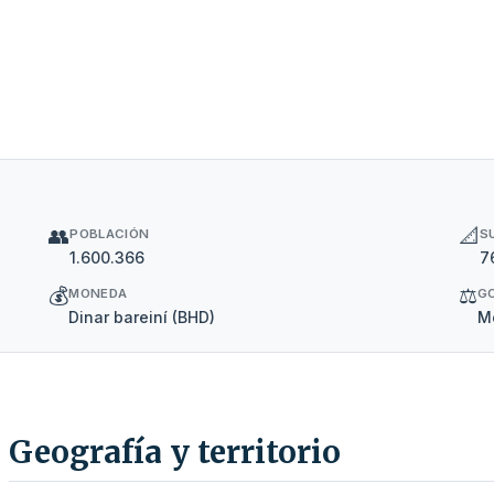
👥
📐
POBLACIÓN
S
1.600.366
7
💰
⚖️
MONEDA
G
Dinar bareiní (BHD)
Mo
Geografía y territorio