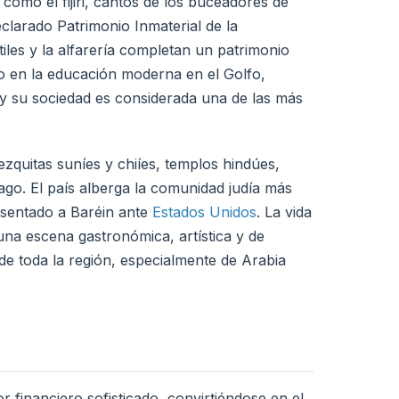
 como el fijiri, cantos de los buceadores de
larado Patrimonio Inmaterial de la
les y la alfarería completan un patrimonio
o en la educación moderna en el Golfo,
, y su sociedad es considerada una de las más
ezquitas suníes y chiíes, templos hindúes,
lago. El país alberga la comunidad judía más
esentado a Baréin ante
Estados Unidos
. La vida
 una escena gastronómica, artística y de
 de toda la región, especialmente de Arabia
r financiero sofisticado, convirtiéndose en el