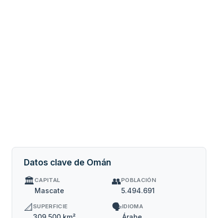
Datos clave de Omán
🏛️
👥
CAPITAL
POBLACIÓN
Mascate
5.494.691
📐
🗣️
SUPERFICIE
IDIOMA
309.500 km²
Árabe