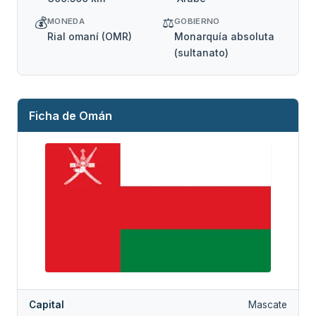
💰
⚖️
MONEDA
GOBIERNO
Rial omaní (OMR)
Monarquía absoluta
(sultanato)
Ficha de Omán
Capital
Mascate