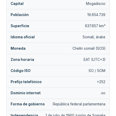
Capital
Mogadiscio
Población
19.654.739
Superficie
637.657 km²
Idioma oficial
Somalí, árabe
Moneda
Chelín somalí (SOS)
Zona horaria
EAT (UTC+3)
Código ISO
SO / SOM
Prefijo telefónico
+252
Dominio internet
.so
Forma de gobierno
República federal parlamentaria
Independencia
1 de julio de 1960 (unión de Somalia