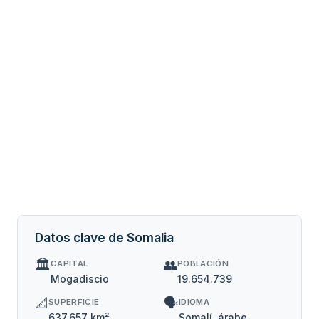
Datos clave de Somalia
🏛️
👥
CAPITAL
POBLACIÓN
Mogadiscio
19.654.739
📐
🗣️
SUPERFICIE
IDIOMA
637.657 km²
Somalí, árabe