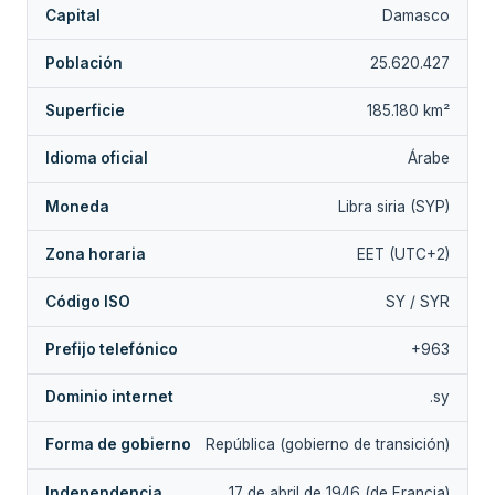
Capital
Damasco
Población
25.620.427
Superficie
185.180 km²
Idioma oficial
Árabe
Moneda
Libra siria (SYP)
Zona horaria
EET (UTC+2)
Código ISO
SY / SYR
Prefijo telefónico
+963
Dominio internet
.sy
Forma de gobierno
República (gobierno de transición)
Independencia
17 de abril de 1946 (de Francia)