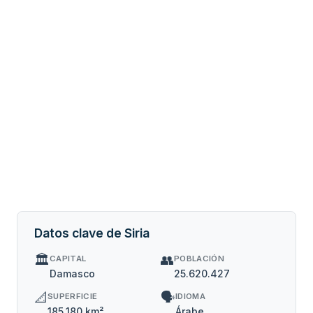
Datos clave de Siria
🏛️
👥
CAPITAL
POBLACIÓN
Damasco
25.620.427
📐
🗣️
SUPERFICIE
IDIOMA
185.180 km²
Árabe