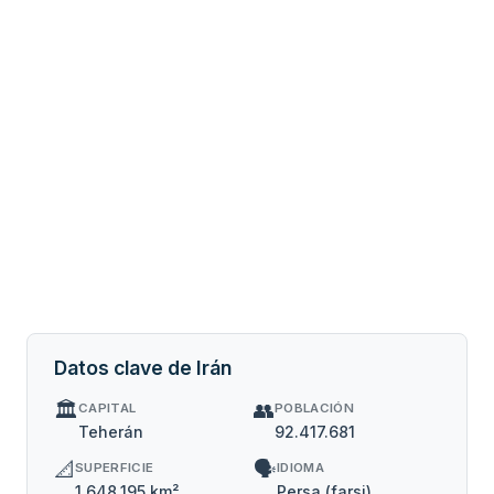
Datos clave de Irán
🏛️
👥
CAPITAL
POBLACIÓN
Teherán
92.417.681
📐
🗣️
SUPERFICIE
IDIOMA
1.648.195 km²
Persa (farsi)