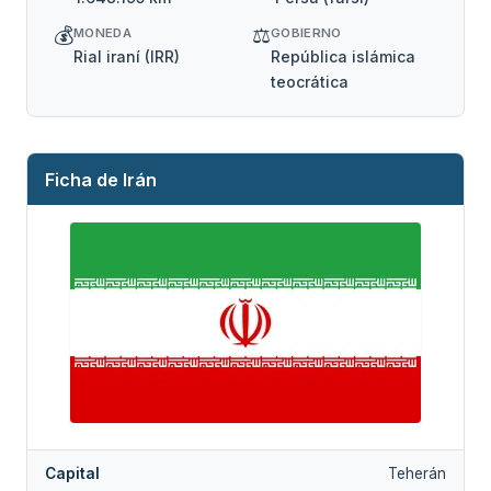
💰
⚖️
MONEDA
GOBIERNO
Rial iraní (IRR)
República islámica
teocrática
Ficha de Irán
Capital
Teherán