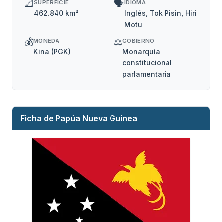
📐
🗣️
SUPERFICIE
IDIOMA
462.840 km²
Inglés, Tok Pisin, Hiri
Motu
💰
⚖️
MONEDA
GOBIERNO
Kina (PGK)
Monarquía
constitucional
parlamentaria
Ficha de Papúa Nueva Guinea