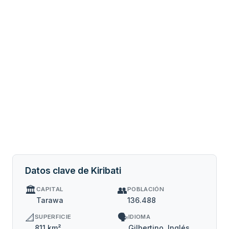
Datos clave de Kiribati
🏛️
👥
CAPITAL
POBLACIÓN
Tarawa
136.488
📐
🗣️
SUPERFICIE
IDIOMA
811 km²
Gilbertino, Inglés