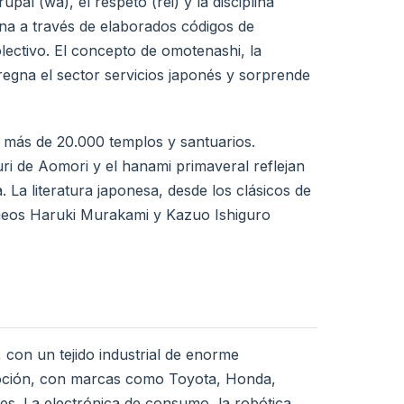
al (wa), el respeto (rei) y la disciplina
iana a través de elaborados códigos de
olectivo. El concepto de omotenashi, la
regna el sector servicios japonés y sorprende
y más de 20.000 templos y santuarios.
ri de Aomori y el hanami primaveral reflejan
 La literatura japonesa, desde los clásicos de
neos Haruki Murakami y Kazuo Ishiguro
con un tejido industrial de enorme
tomoción, con marcas como Toyota, Honda,
s. La electrónica de consumo, la robótica,