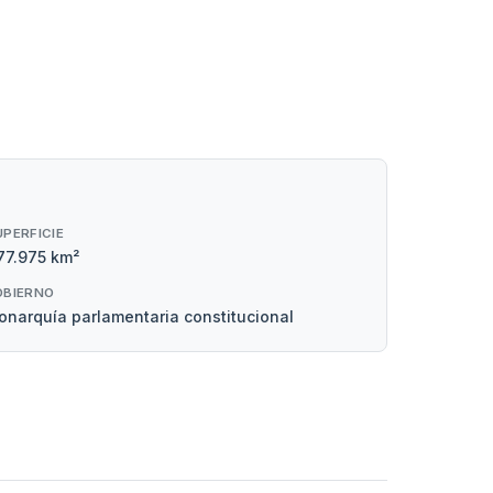
UPERFICIE
77.975 km²
OBIERNO
narquía parlamentaria constitucional