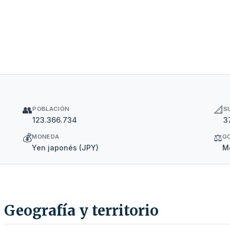
👥
📐
POBLACIÓN
S
123.366.734
3
💰
⚖️
MONEDA
G
Yen japonés (JPY)
Mo
Geografía y territorio