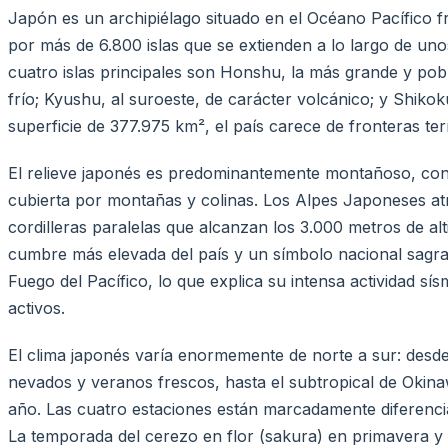
Japón es un archipiélago situado en el Océano Pacífico fr
por más de 6.800 islas que se extienden a lo largo de un
cuatro islas principales son Honshu, la más grande y pob
frío; Kyushu, al suroeste, de carácter volcánico; y Shiko
superficie de 377.975 km², el país carece de fronteras te
El relieve japonés es predominantemente montañoso, co
cubierta por montañas y colinas. Los Alpes Japoneses a
cordilleras paralelas que alcanzan los 3.000 metros de alt
cumbre más elevada del país y un símbolo nacional sagra
Fuego del Pacífico, lo que explica su intensa actividad s
activos.
El clima japonés varía enormemente de norte a sur: desde
nevados y veranos frescos, hasta el subtropical de Okina
año. Las cuatro estaciones están marcadamente diferencia
La temporada del cerezo en flor (sakura) en primavera y e