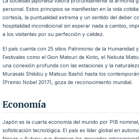
La sociedad japonesa valora profundamente la armonía grup
personal. Estos principios se manifiestan en la vida cotid
cortesía, la puntualidad extrema y un sentido del deber c
hospitalidad incondicional sin esperar nada a cambio, imp
a los visitantes por su perfección y calidez.
El país cuenta con 25 sitios Patrimonio de la Humanidad 
Festivales como el Gion Matsuri de Kioto, el Nebuta Matsu
una conexión profunda con las estaciones y la naturaleza.
Murasaki Shikibu y Matsuo Bashó hasta los contemporá
(Premio Nobel 2017), goza de reconocimiento mundial.
Economía
Japón es la cuarta economía del mundo por PIB nominal, 
sofisticación tecnológica. El país es líder global en au
Nissan y Subaru que dominan los mercados internacionale