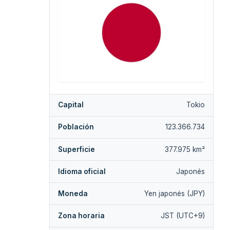
Capital
Tokio
Población
123.366.734
Superficie
377.975 km²
Idioma oficial
Japonés
Moneda
Yen japonés (JPY)
Zona horaria
JST (UTC+9)