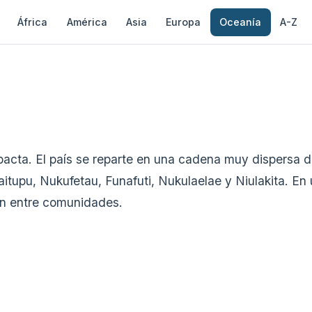
África
América
Asia
Europa
Oceanía
A-Z
cta. El país se reparte en una cadena muy dispersa de 
upu, Nukufetau, Funafuti, Nukulaelae y Niulakita. En u
ión entre comunidades.