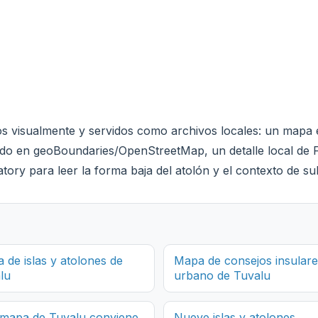
s visualmente y servidos como archivos locales: un mapa ed
o en geoBoundaries/OpenStreetMap, un detalle local de Fun
y para leer la forma baja del atolón y el contexto de subi
 de islas y atolones de
Mapa de consejos insulare
lu
urbano de Tuvalu
mapa de Tuvalu conviene
Nueve islas y atolones