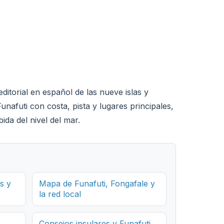
itorial en español de las nueve islas y
afuti con costa, pista y lugares principales,
da del nivel del mar.
s y
Mapa de Funafuti, Fongafale y
la red local
Consejos insulares y Funafuti