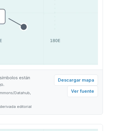
 símbolos están
Descargar mapa
go.
Ver fuente
Commons/Datahub,
derivada editorial