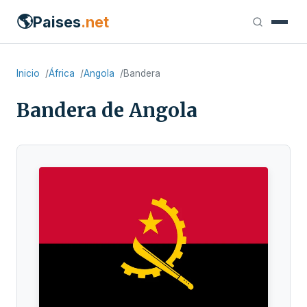
🌎
Paises
.net
Inicio
África
Angola
Bandera
Bandera de Angola