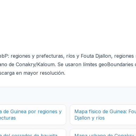
bP: regiones y prefecturas, ríos y Fouta Djallon, regiones 
bano de Conakry/Kaloum. Se usaron límites geoBoundarie
scarga en mayor resolución.
 de Guinea por regiones y
Mapa físico de Guinea: Fo
ecturas
Djallon y ríos
 del corredor de bauxita
Mapa urbano de Conakry 