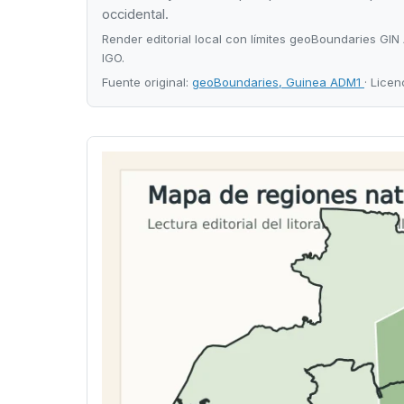
occidental.
Render editorial local con límites geoBoundaries GI
IGO.
Fuente original:
geoBoundaries, Guinea ADM1
· Licen