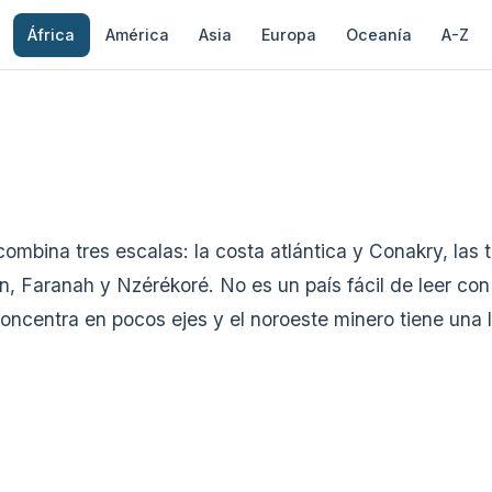
África
América
Asia
Europa
Oceanía
A-Z
bina tres escalas: la costa atlántica y Conakry, las tie
an, Faranah y Nzérékoré. No es un país fácil de leer co
concentra en pocos ejes y el noroeste minero tiene una l