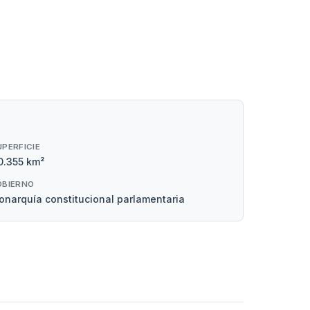
UPERFICIE
0.355 km²
OBIERNO
narquía constitucional parlamentaria