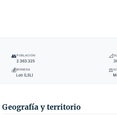
👥
📐
POBLACIÓN
S
2.363.325
3
💰
⚖️
MONEDA
G
Loti (LSL)
Mo
Geografía y territorio