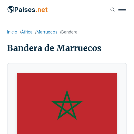
🌎
Paises
.net
Inicio
África
Marruecos
Bandera
Bandera de Marruecos