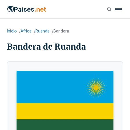
🌎
Paises
.net
Inicio
África
Ruanda
Bandera
Bandera de Ruanda