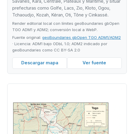
Savanes, Kara, Centrale, Plateaux y Maritime, y situar
prefecturas como Golfe, Lacs, Zio, Kloto, Ogou,
Tchaoudjo, Kozah, Kéran, Oti, Tône y Cinkassé.
Render editorial local con límites geoBoundaries gbOpen
TGO ADM1 y ADM2; conversión local a WebP.
Fuente original:
geoBoundaries gbOpen TGO ADM1/ADM2
· Licencia: ADM1 bajo ODbL 1.0; ADM2 indicado por
geoBoundaries como CC BY-SA 2.0
Descargar mapa
Ver fuente