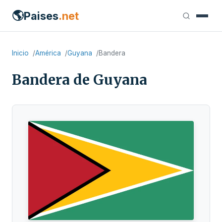
🌎
Paises
.net
Inicio
América
Guyana
Bandera
Bandera de Guyana