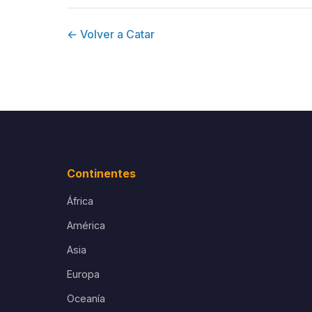
← Volver a Catar
Continentes
África
América
Asia
Europa
Oceanía