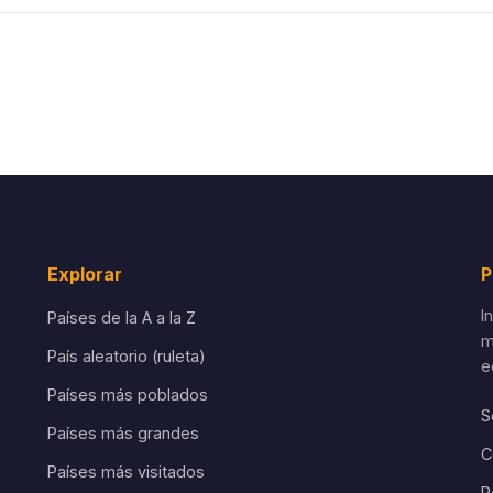
Explorar
P
I
Países de la A a la Z
m
País aleatorio (ruleta)
e
Países más poblados
S
Países más grandes
C
Países más visitados
P