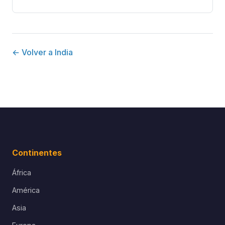
← Volver a India
Continentes
África
América
Asia