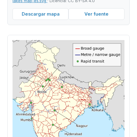
lakes map-es.svg
· Licencia: CC BY-SA 4.0
Descargar mapa
Ver fuente