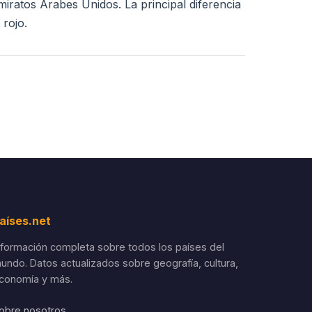
iratos Árabes Unidos. La principal diferencia
 rojo.
aíses.net
nformación completa sobre todos los países del
undo. Datos actualizados sobre geografía, cultura,
conomía y más.
obre nosotros