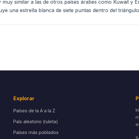
y muy similar a las de otros países árabes como Kuwait y Em
uye una estrella blanca de siete puntas dentro del triángulo
Explorar
P
I
Países de la A a la Z
m
País aleatorio (ruleta)
e
Países más poblados
S