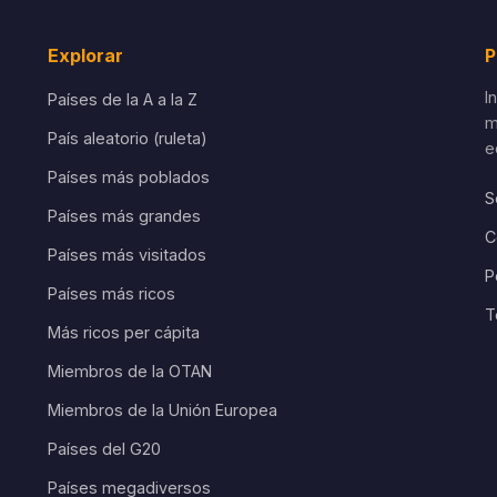
Explorar
P
I
Países de la A a la Z
m
País aleatorio (ruleta)
e
Países más poblados
S
Países más grandes
C
Países más visitados
P
Países más ricos
T
Más ricos per cápita
Miembros de la OTAN
Miembros de la Unión Europea
Países del G20
Países megadiversos