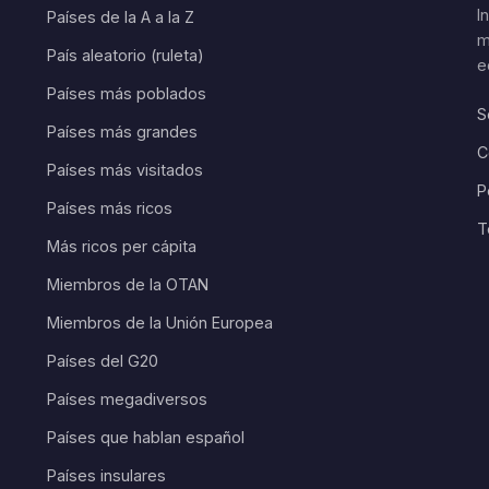
I
Países de la A a la Z
m
País aleatorio (ruleta)
e
Países más poblados
S
Países más grandes
C
Países más visitados
P
Países más ricos
T
Más ricos per cápita
Miembros de la OTAN
Miembros de la Unión Europea
Países del G20
Países megadiversos
Países que hablan español
Países insulares