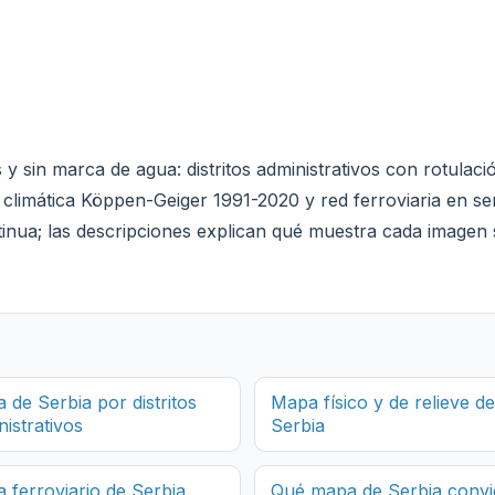
 sin marca de agua: distritos administrativos con rotulación 
n climática Köppen-Geiger 1991-2020 y red ferroviaria en s
inua; las descripciones explican qué muestra cada imagen si
 de Serbia por distritos
Mapa físico y de relieve de
nistrativos
Serbia
 ferroviario de Serbia
Qué mapa de Serbia conv