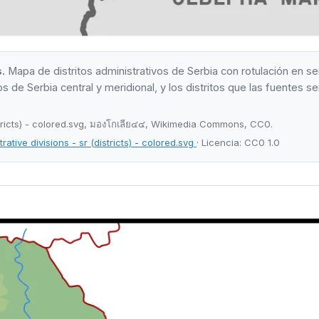
.
Mapa de distritos administrativos de Serbia con rotulación en serb
os de Serbia central y meridional, y los distritos que las fuentes se
istricts) - colored.svg, มองโกเลีย๔๔, Wikimedia Commons, CC0.
tive divisions - sr (districts) - colored.svg
· Licencia: CC0 1.0