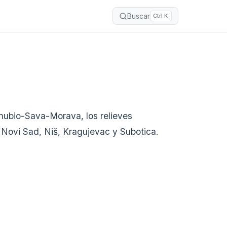
Buscar
Ctrl K
anubio-Sava-Morava, los relieves
 Novi Sad, Niš, Kragujevac y Subotica.