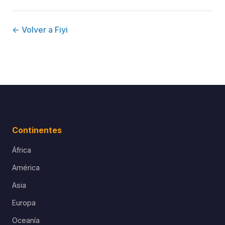
← Volver a Fiyi
Continentes
África
América
Asia
Europa
Oceanía