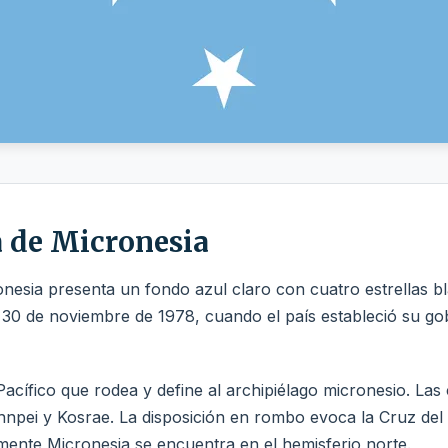
a de Micronesia
nesia presenta un fondo azul claro con cuatro estrellas b
 30 de noviembre de 1978, cuando el país estableció su gob
acífico que rodea y define al archipiélago micronesio. Las 
pei y Kosrae. La disposición en rombo evoca la Cruz del 
mente Micronesia se encuentra en el hemisferio norte.