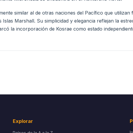
ente similar al de otras naciones del Pacífico que utilizan
Islas Marshall. Su simplicidad y elegancia reflejan la estr
 marcó la incorporación de Kosrae como estado independien
Explorar
P
I
Países de la A a la Z