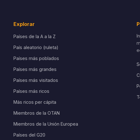
Explorar
P
I
Países de la A a la Z
m
País aleatorio (ruleta)
e
Países más poblados
S
Países más grandes
C
Países más visitados
P
Países más ricos
T
Más ricos per cápita
Miembros de la OTAN
Miembros de la Unión Europea
Países del G20