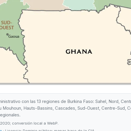
istrativo con las 13 regiones de Burkina Faso: Sahel, Nord, Cen
du Mouhoun, Hauts-Bassins, Cascades, Sud-Ouest, Centre-Sud, Ce
regionales.
 2020; conversión local a WebP.
ve
· Licencia: Dominio público; mapas base de la CIA