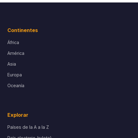
Continentes
África
América
Asia
Europa
Oceanía
Explorar
Países de la A a la Z
País aleatorio (ruleta)