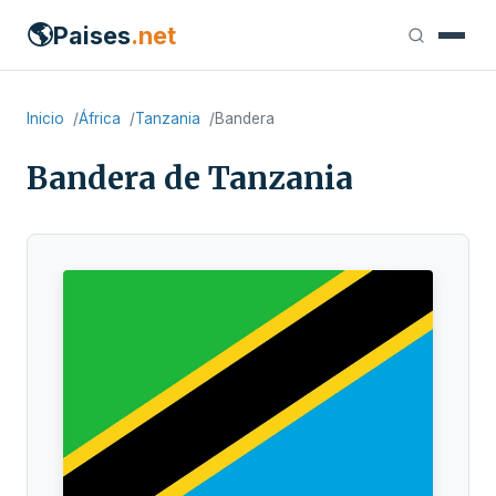
🌎
Paises
.net
Inicio
África
Tanzania
Bandera
Bandera de Tanzania