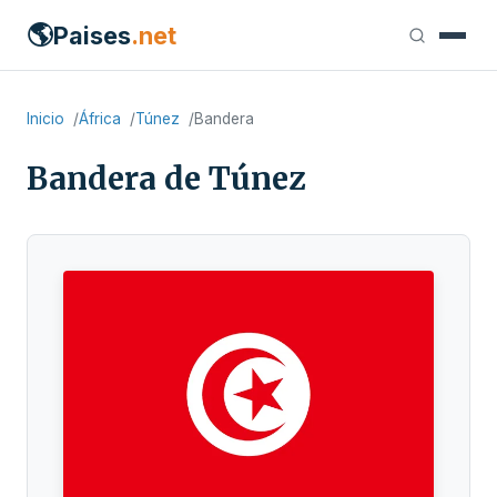
🌎
Paises
.net
Inicio
África
Túnez
Bandera
Bandera de Túnez